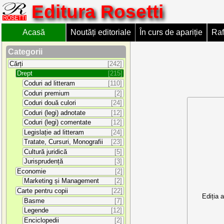
Editura Rosetti
Acasă
Noutăți editoriale
În curs de apariție
Raf
Categorii
Cărți
[242]
Drept
[215]
Coduri ad litteram
[110]
Coduri premium
[2]
Coduri două culori
[24]
Coduri (legi) adnotate
[12]
Coduri (legi) comentate
[12]
Legislație ad litteram
[24]
Tratate, Cursuri, Monografii
[23]
Cultură juridică
[5]
Jurisprudență
[3]
Economie
[2]
Marketing și Management
[2]
Carte pentru copii
[22]
Ediția a
Basme
[7]
Legende
[12]
Enciclopedii
[2]