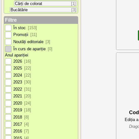
Cărți de colorat
[1]
Bucătărie
[3]
Filtre
În stoc
[153]
Promoții
[11]
Noutăți editoriale
[3]
În curs de apariție
[0]
Anul apariției
2026
[16]
2025
[22]
2024
[22]
2023
[30]
2022
[31]
2021
[20]
2020
[24]
2019
[18]
Cod
2018
[8]
Ediția a
2017
[4]
Drag
2016
[7]
2015
[4]