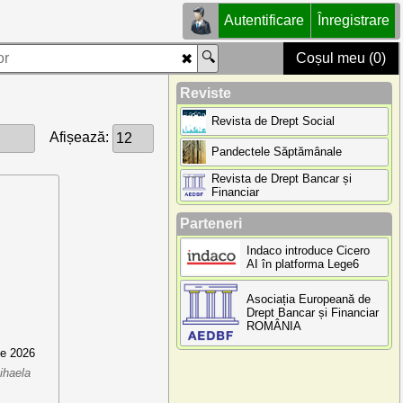
Autentificare
Înregistrare
Coșul meu (0)
Reviste
Revista de Drept Social
Afișează:
Pandectele Săptămânale
Revista de Drept Bancar și
Financiar
Parteneri
Indaco introduce Cicero
AI în platforma Lege6
Asociația Europeană de
Drept Bancar și Financiar
ROMÂNIA
ie 2026
haela