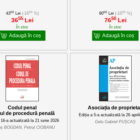
00
00
00
00
43
Lei
(-15
%)
90
Lei
(-15
%)
55
50
36
Lei
76
Lei
În stoc
În stoc
Adaugă în coș
Adaugă în coș
Codul penal
Asociația de proprieta
ul de procedură penală
Ediția a 5-a actualizată la 26 apri
 16-a actualizată la 21 iunie 2026
Gelu Gabriel PUȘCAȘ
oș BOGDAN, Petruț CIOBANU