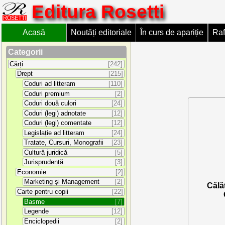
Editura Rosetti
Acasă
Noutăți editoriale
În curs de apariție
Raf
Categorii
Cărți
[242]
Drept
[215]
Coduri ad litteram
[110]
Coduri premium
[2]
Coduri două culori
[24]
Coduri (legi) adnotate
[12]
Coduri (legi) comentate
[12]
Legislație ad litteram
[24]
Tratate, Cursuri, Monografii
[23]
Cultură juridică
[5]
Jurisprudență
[3]
Economie
[2]
Marketing și Management
[2]
Călăt
Carte pentru copii
[22]
Basme
[7]
Legende
[12]
Enciclopedii
[2]