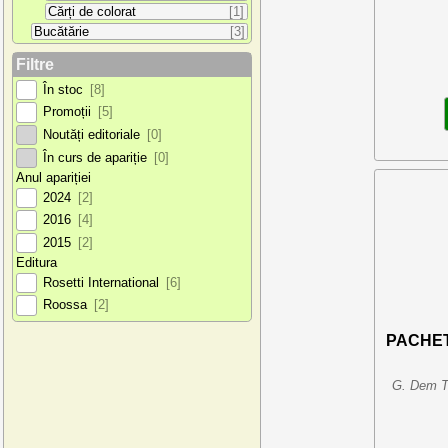
Cărți de colorat
[1]
Bucătărie
[3]
Filtre
În stoc
[8]
Promoții
[5]
Noutăți editoriale
[0]
În curs de apariție
[0]
Anul apariției
2024
[2]
2016
[4]
2015
[2]
Editura
Rosetti International
[6]
Roossa
[2]
PACHET
G. Dem 