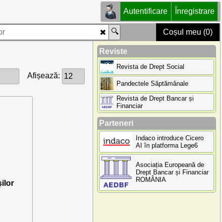
Autentificare
Înregistrare
Coșul meu (0)
Reviste
Revista de Drept Social
Afișează:
Pandectele Săptămânale
Revista de Drept Bancar și
Financiar
Parteneri
Indaco introduce Cicero
AI în platforma Lege6
Asociația Europeană de
Drept Bancar și Financiar
ROMÂNIA
ilor