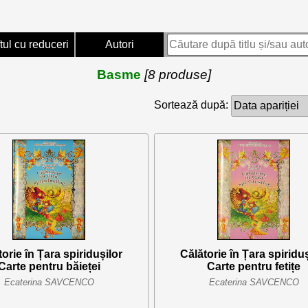
tul cu reduceri
Autori
Basme
[8 produse]
Sortează după:
orie în Țara spiridușilor
Călătorie în Țara spiriduș
Carte pentru băieței
Carte pentru fetițe
Ecaterina SAVCENCO
Ecaterina SAVCENCO