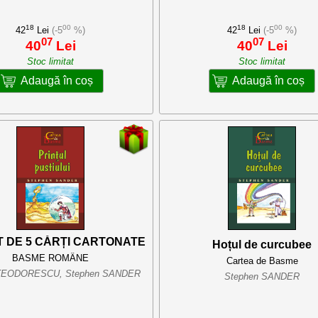
18
00
18
00
42
Lei
(-5
%)
42
Lei
(-5
%)
07
07
40
Lei
40
Lei
Stoc limitat
Stoc limitat
Adaugă în coș
Adaugă în coș
 DE 5 CĂRȚI CARTONATE
Hoțul de curcubee
BASME ROMÂNE
Cartea de Basme
TEODORESCU, Stephen SANDER
Stephen SANDER