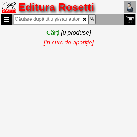
Editura Rosetti
Cărți
[0 produse]
[în curs de apariție]