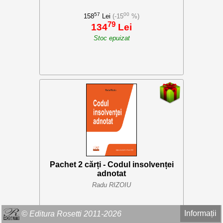
57
00
158
Lei
(-15
%)
79
134
Lei
Stoc epuizat
Pachet 2 cărți - Codul insolvenței
adnotat
Radu RIZOIU
Informații
© Editura Rosetti 2011-2026
14
00