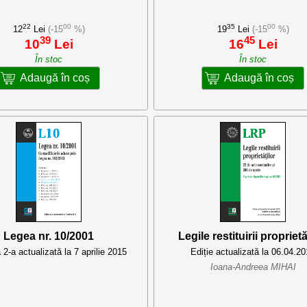
22
00
35
00
12
Lei
(-15
%)
19
Lei
(-15
%)
39
45
10
Lei
16
Lei
În stoc
În stoc
Adaugă în coș
Adaugă în coș
Legea nr. 10/2001
Legile restituirii proprietă
a 2-a actualizată la 7 aprilie 2015
Ediție actualizată la 06.04.2
Ioana-Andreea MIHAI