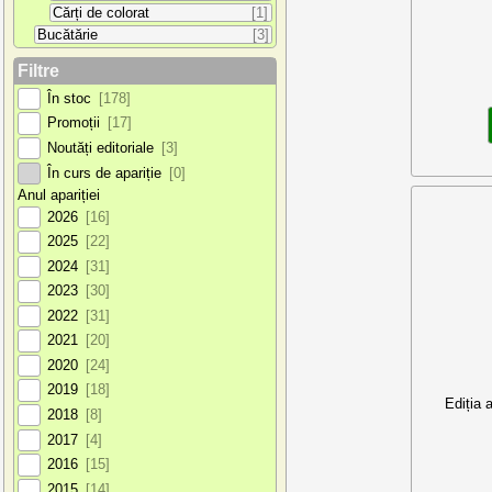
Cărți de colorat
[1]
Bucătărie
[3]
Filtre
În stoc
[178]
Promoții
[17]
Noutăți editoriale
[3]
În curs de apariție
[0]
Anul apariției
2026
[16]
2025
[22]
2024
[31]
2023
[30]
2022
[31]
2021
[20]
2020
[24]
2019
[18]
Ediția 
2018
[8]
2017
[4]
2016
[15]
2015
[14]