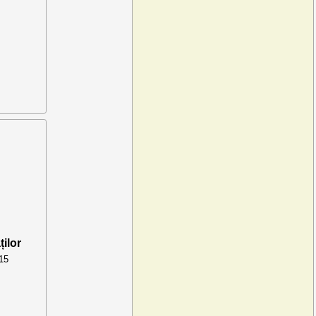
ților
015