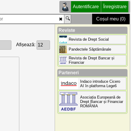
Autentificare
Înregistrare
Coșul meu (0)
Reviste
Revista de Drept Social
Afișează:
Pandectele Săptămânale
Revista de Drept Bancar și
Financiar
Parteneri
Indaco introduce Cicero
AI în platforma Lege6
Asociația Europeană de
Drept Bancar și Financiar
ROMÂNIA