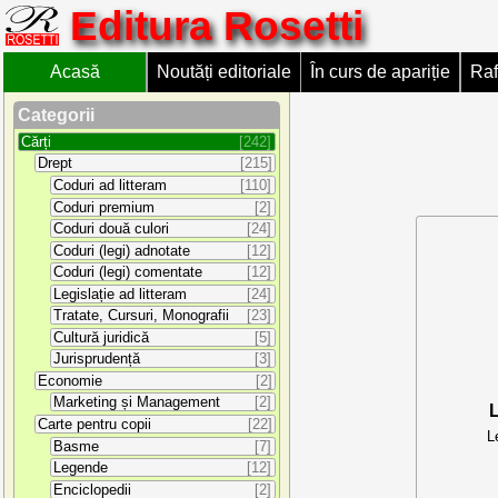
Editura Rosetti
Acasă
Noutăți editoriale
În curs de apariție
Raf
Categorii
Cărți
[242]
Drept
[215]
Coduri ad litteram
[110]
Coduri premium
[2]
Coduri două culori
[24]
Coduri (legi) adnotate
[12]
Coduri (legi) comentate
[12]
Legislație ad litteram
[24]
Tratate, Cursuri, Monografii
[23]
Cultură juridică
[5]
Jurisprudență
[3]
Economie
[2]
Marketing și Management
[2]
L
Carte pentru copii
[22]
L
Basme
[7]
Legende
[12]
Enciclopedii
[2]