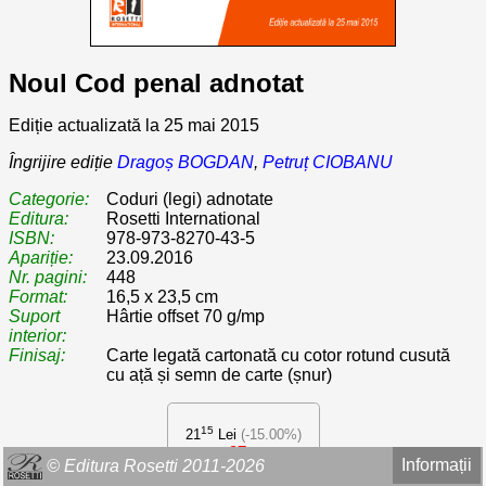
Noul Cod penal adnotat
Ediție actualizată la 25 mai 2015
Îngrijire ediție
Dragoș BOGDAN
,
Petruț CIOBANU
Categorie:
Coduri (legi) adnotate
Editura:
Rosetti International
ISBN:
978-973-8270-43-5
Apariție:
23.09.2016
Nr. pagini:
448
Format:
16,5 x 23,5 cm
Suport
Hârtie offset 70 g/mp
interior:
Finisaj:
Carte legată cartonată cu cotor rotund cusută
cu ață și semn de carte (șnur)
15
21
Lei
(-15.00%)
97
17
Lei
Informații
© Editura Rosetti 2011-2026
Stoc epuizat